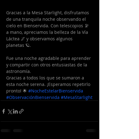
Gracias a la Mesa Starlight, disfrutamos 
de una tranquila noche observando el 
cielo en Bienservida. Con telescopios 🔭 
a mano, apreciamos la belleza de la Vía 
Láctea 🌌 y observamos algunos 
planetas 🪐.
Fue una noche agradable para aprender 
y compartir con otros entusiastas de la 
astronomía.
Gracias a todos los que se sumaron a 
esta noche serena. ¡Esperamos repetirlo 
pronto! 🌟 
#NocheEstelarBienservida
#ObservaciónBienservida
#MesaStarlight